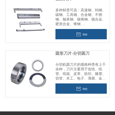
多种材质可选：高速钢、钨钢、
碳钢、工具钢、合金钢、不锈
钢、轴承钢、镶锋钢、镶合金、
硬质合金、锋钢
使用进口材料、包括镀铬、镀
锌、镀钛来增加刀具的使用寿命
询价
和硬度，可根据客户要求的材质
订做加工。
圆形刀片-分切圆刀
分切机圆刀片的规格种类有上千
余种，刀片主要用于造纸、纸
管、纸箱、皮革、纺织、橡塑、
切管、木工、电子、薄膜、金、
银箔、铜箔、铝箔、磁带等物品
的分切。其选择制作的材料及精
询价
度，根据所切的产品也有较高要
求。