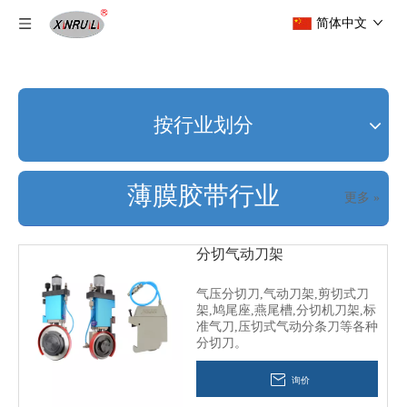
简体中文
按行业划分
薄膜胶带行业
更多 »
分切气动刀架
气压分切刀,气动刀架,剪切式刀
架,鸠尾座,燕尾槽,分切机刀架,标
准气刀,压切式气动分条刀等各种
分切刀。
询价