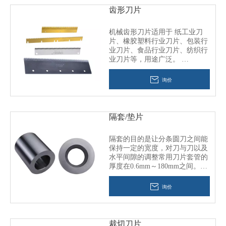
齿形刀片
机械齿形刀片适用于 纸工业刀
片、橡胶塑料行业刀片、包装行
业刀片、食品行业刀片、纺织行
业刀片等，用途广泛。
材质选用： 钨钢、SKH51、
SKD11、SKS9、D2、Cr12Mov
询价
隔套/垫片
隔套的目的是让分条圆刀之间能
保持一定的宽度，对刀与刀以及
水平间隙的调整常用刀片套管的
厚度在0.6mm～180mm之间。垫
片采用耐磨材质，经过锻造、机
械加工、热处理、校平研磨而成
询价
裁切刀片