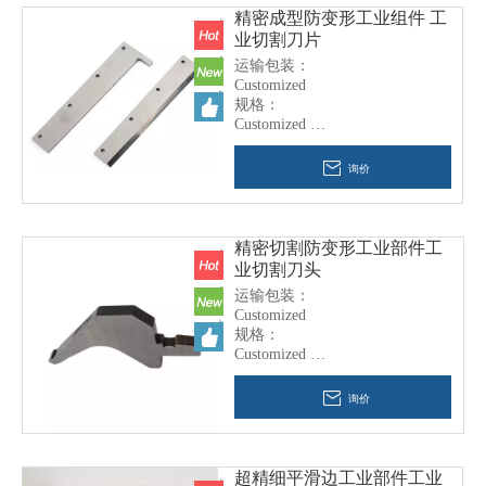
精密成型防变形工业组件 工
业切割刀片
运输包装：
Customized
规格：
Customized
商标：
No Mark
询价
原产地：
China
Warranty Period
6 Months
精密切割防变形工业部件工
业切割刀头
运输包装：
Customized
规格：
Customized
商标：
No Mark
询价
原产地：
China
Warranty Period
6 Months
超精细平滑边工业部件工业